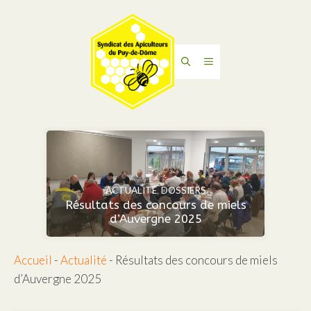
Aller
au
contenu
Menu
ACTUALITÉ
,
DOSSIERS
Résultats des concours de miels
d’Auvergne 2025
Accueil
-
Actualité
-
Résultats des concours de miels
d’Auvergne 2025